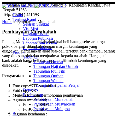
Jl. Samian No.30, Kebumen, Sukorejo, Kabupaten Kendal, Jawa
Tengah 51363
Telp.
( 0294 ) 451593
Home
Tentang Kami
Home
»
Pembiayaan Murabahah
Sejarah Singkat
Visi Misi
Pembiayaan Murabahah
Lingkup Usaha
Laporan Publikasi
Piutang Murabahah adalah akad jual beli barang sebesar harga
Laporan Tata Kelola
pokok barang ditambah dengan margin keuntungan yang
Laporan Tahunan
disepakati. Berdasarkan akad jual-beli tersebut bank membeli barang
Produk
yang dipesan oleh dan menjualnya kepada nasabah. Harga jual
Tabungan
bank adalah harga beli dari supplier ditambah keuntungan yang
Tabungan Ummat
disepakati.
Tabungan Haji dan Umroh
Tabungan Idul Fitri
Persyaratan
Tabungan Qurban
Tabungan Wadiah
Tabungan Simpanan Pelajar
Foto copy KTP suami/istri
Deposito
Foto copy KK
Pembiayaan
Mengisi formulir permohonan pembiayaan
Pembiayaan Murabahah
Agunan rumah/tanah :
Pembiayaan Musyarokah
Fotocopy SHM
Pembiayaan Multijasa
Fotocopy SPPT
Berita
Agunan kendaraan :