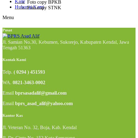
Karir
Foto copy BPKB
Hubungi Kami
Foto copy STNK
Menu
Pusat
Jl. Samian No.30, Kebumen, Sukorejo, Kabupaten Kendal, Jawa
Tengah 51363
Kontak Kami
Telp.
( 0294 ) 451593
WA.
0821-3463-0002
Email
bprsasadalif@gmail.com
Email
bprs_asad_alif@yahoo.com
Kantor Kas
Jl. Veteran No. 32, Boja, Kab. Kendal
Jl. Dr. Cipto No. 152 Kota Semarang