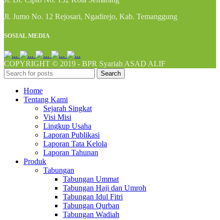
Jl. Jumo No. 12 Rejosari, Ngadirejo, Kab. Temanggung
SOSIAL MEDIA
COPYRIGHT © 2019 - BPR Syariah ASAD ALIF
Search
Home
Tentang Kami
Sejarah Singkat
Visi Misi
Lingkup Usaha
Laporan Publikasi
Laporan Tata Kelola
Laporan Tahunan
Produk
Tabungan
Tabungan Ummat
Tabungan Haji dan Umroh
Tabungan Idul Fitri
Tabungan Qurban
Tabungan Wadiah