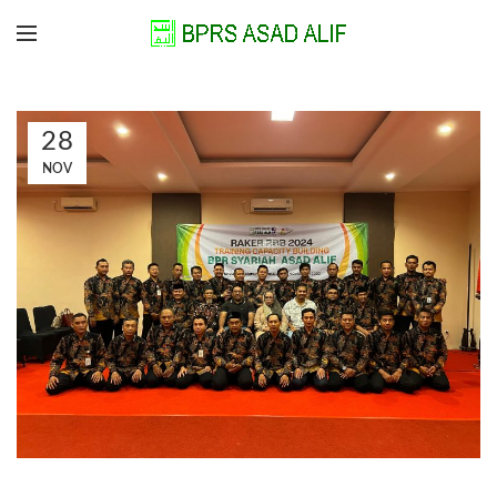
28
NOV