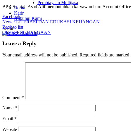
Pembiayaan Multijasa
BPR Syariah Asad Alif membutuhkan karyawan baru Account Office
Berita
Karir
Facebook
Hubungi Kami
Newer
LITERASI DAN EDUKASI KEUANGAN
Back to list
Menu
Older
PENGHARGAAN
Leave a Reply
Your email address will not be published.
Required fields are marked
Comment
*
Name
*
Email
*
Website