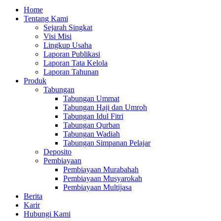
Home
Tentang Kami
Sejarah Singkat
Visi Misi
Lingkup Usaha
Laporan Publikasi
Laporan Tata Kelola
Laporan Tahunan
Produk
Tabungan
Tabungan Ummat
Tabungan Haji dan Umroh
Tabungan Idul Fitri
Tabungan Qurban
Tabungan Wadiah
Tabungan Simpanan Pelajar
Deposito
Pembiayaan
Pembiayaan Murabahah
Pembiayaan Musyarokah
Pembiayaan Multijasa
Berita
Karir
Hubungi Kami