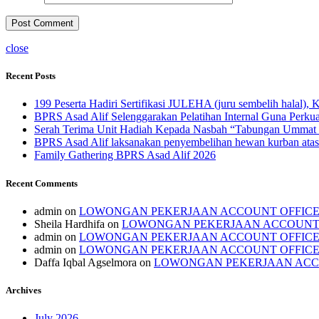
close
Recent Posts
199 Peserta Hadiri Sertifikasi JULEHA (juru sembelih halal
BPRS Asad Alif Selenggarakan Pelatihan Internal Guna Perku
Serah Terima Unit Hadiah Kepada Nasbah “Tabungan Ummat 
BPRS Asad Alif laksanakan penyembelihan hewan kurban atas
Family Gathering BPRS Asad Alif 2026
Recent Comments
admin
on
LOWONGAN PEKERJAAN ACCOUNT OFFIC
Sheila Hardhifa
on
LOWONGAN PEKERJAAN ACCOUNT
admin
on
LOWONGAN PEKERJAAN ACCOUNT OFFIC
admin
on
LOWONGAN PEKERJAAN ACCOUNT OFFIC
Daffa Iqbal Agselmora
on
LOWONGAN PEKERJAAN ACC
Archives
July 2026