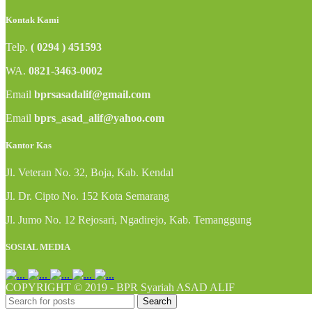
Kontak Kami
Telp.
( 0294 ) 451593
WA.
0821-3463-0002
Email
bprsasadalif@gmail.com
Email
bprs_asad_alif@yahoo.com
Kantor Kas
Jl. Veteran No. 32, Boja, Kab. Kendal
Jl. Dr. Cipto No. 152 Kota Semarang
Jl. Jumo No. 12 Rejosari, Ngadirejo, Kab. Temanggung
SOSIAL MEDIA
COPYRIGHT © 2019 - BPR Syariah ASAD ALIF
Search