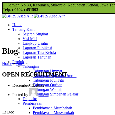
Jl. Samian No.30, Kebumen, Sukorejo, Kabupaten Kendal, Jawa Te
Telp.
( 0294 ) 451593
Home
Tentang Kami
Sejarah Singkat
Visi Misi
Lingkup Usaha
Laporan Publikasi
Blog
Laporan Tata Kelola
Laporan Tahunan
Produk
Home
»
Karir
»
Tabungan
Tabungan Ummat
OPEN RECRUITMENT
Tabungan Haji dan Umroh
Tabungan Idul Fitri
Tabungan Qurban
December 13, 2022
Tabungan Wadiah
Tabungan Simpanan Pelajar
Posted by
admin
Deposito
Pembiayaan
Pembiayaan Murabahah
13
Dec
Pembiayaan Musyarokah