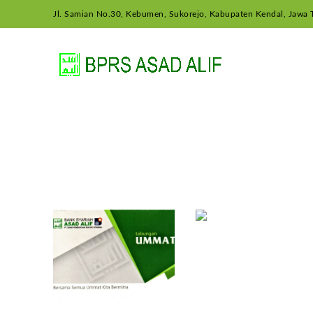
Jl. Samian No.30, Kebumen, Sukorejo, Kabupaten Kendal, Jawa