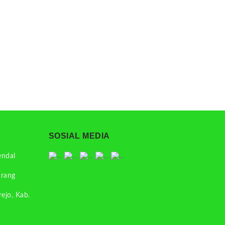
SOSIAL MEDIA
endal
arang
rejo, Kab.