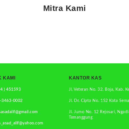
Mitra Kami
 KAMI
KANTOR KAS
94 ) 451593
Jl. Veteran No. 32, Boja, Kab. K
-3463-0002
Jl. Dr. Cipto No. 152 Kota Sem
sasadalif@gmail.com
Jl. Jumo No. 12 Rejosari, Ngadi
Temanggung
s_asad_alif@yahoo.com